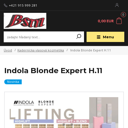
+421 915 999 281
0
0,00 EUR
Menu
Úvod
Kadernícka vlasová kozmetika
Indola Blonde Expert H.11
Indola Blonde Expert H.11
Novinka