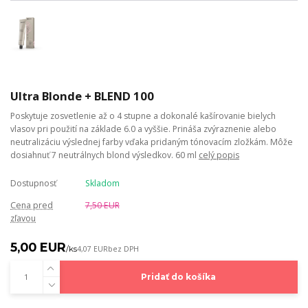
Ultra Blonde + BLEND 100
Poskytuje zosvetlenie až o 4 stupne a dokonalé kašírovanie bielych
vlasov pri použití na základe 6.0 a vyššie. Prináša zvýraznenie alebo
neutralizáciu výslednej farby vďaka pridaným tónovacím zložkám. Môže
dosiahnuť 7 neutrálnych blond výsledkov. 60 ml
celý popis
Dostupnosť
Skladom
Cena pred
7,50 EUR
zľavou
5,00 EUR
/
ks
4,07 EUR
bez DPH
Pridať do košíka