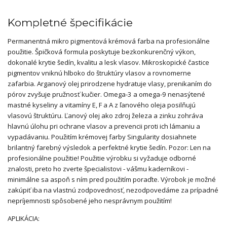
Kompletné špecifikácie
Permanentná mikro pigmentová krémová farba na profesionálne
použitie. Špičková formula poskytuje bezkonkurenčný výkon,
dokonalé krytie šedín, kvalitu a lesk vlasov. Mikroskopické častice
pigmentov vniknú hlboko do štruktúry vlasov a rovnomerne
zafarbia. Arganový olej prirodzene hydratuje vlasy, prenikaním do
pórov zvyšuje pružnosť kučier. Omega-3 a omega-9 nenasýtené
mastné kyseliny a vitamíny E, F a A z ľanového oleja posilňujú
vlasovú štruktúru. Ľanový olej ako zdroj železa a zinku zohráva
hlavnú úlohu pri ochrane vlasov a prevencii proti ich lámaniu a
vypadávaniu. Použitím krémovej farby Singularity dosiahnete
brilantný farebný výsledok a perfektné krytie šedín. Pozor: Len na
profesionálne použitie! Použitie výrobku si vyžaduje odborné
znalosti, preto ho zverte špecialistovi - vášmu kaderníkovi -
minimálne sa aspoň s ním pred použitím poraďte. Výrobok je možné
zakúpiť iba na vlastnú zodpovednosť, nezodpovedáme za prípadné
nepríjemnosti spôsobené jeho nesprávnym použitím!
APLIKÁCIA: