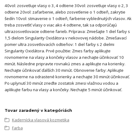
40vol: zosvetluje vlasy o 3, 4 odtiene 30vol: zosvetluje vlasy o 2, 3
odtiene 20vol: zafarbenie, alebo zosvetlenie o 1 odtieň, zakrytie
šedín 10vol: stmavenie o 1 odtieň, farbenie vyblednutých vlasov. Ak
treba zosvetliť vlasy o viac ako 4 odtiene, tak sa odporúčajú
ultrazosvetlovacie odtiene farieb. Príprava: Zmiešajte 1 diel farby s
1,5 dielom Singularity Oxidátora v nekovovej nádobe. Zmiešavací
pomer ultra zosvetlovacích odtieňov: 1 diel farby s 2 dielmi
Singularity Oxidátora. Prvé použitie: Zmes farby aplikujte
rovnomerne na vlasy a končeky vlasov a nechajte účinkovať 10
minút. Následne pripravte rovnakú zmes a aplikujte na korienky.
Nechajte účinkovať ďalších 30 minút. Obnovenie farby: Aplikujte
rovnomerne na odrastené korienky a nechajte 30 minút účinkovať.
Po uplynutí 30 minút zrieďte zostatok zmesi vlažnou vodou a
aplikujte farbu na vlasy a končeky. Nechajte 5 minút účinkovať.
Tovar zaradený v kategóriách
Kadernícka vlasová kozmetika
Farba