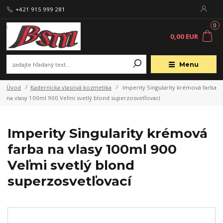
+421 915 999 281
0
0,00 EUR
Menu
Úvod
Kadernícka vlasová kozmetika
Imperity Singularity krémová farba
na vlasy 100ml 900 Veľmi svetlý blond superzosvetľovací
Imperity Singularity krémová
farba na vlasy 100ml 900
Veľmi svetlý blond
superzosvetľovací