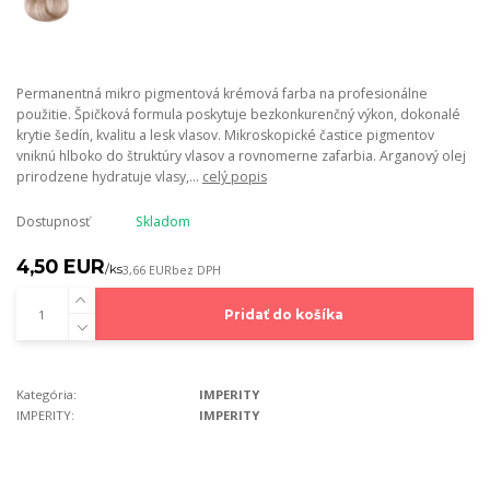
Permanentná mikro pigmentová krémová farba na profesionálne
použitie. Špičková formula poskytuje bezkonkurenčný výkon, dokonalé
krytie šedín, kvalitu a lesk vlasov. Mikroskopické častice pigmentov
vniknú hlboko do štruktúry vlasov a rovnomerne zafarbia. Arganový olej
prirodzene hydratuje vlasy,...
celý popis
Dostupnosť
Skladom
4,50 EUR
/
ks
3,66 EUR
bez DPH
Pridať do košíka
Kategória:
IMPERITY
IMPERITY:
IMPERITY