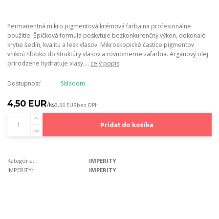
Permanentná mikro pigmentová krémová farba na profesionálne
použitie. Špičková formula poskytuje bezkonkurenčný výkon, dokonalé
krytie šedín, kvalitu a lesk vlasov. Mikroskopické častice pigmentov
vniknú hlboko do štruktúry vlasov a rovnomerne zafarbia. Arganový olej
prirodzene hydratuje vlasy,...
celý popis
Dostupnosť
Skladom
4,50 EUR
/
ks
3,66 EUR
bez DPH
Pridať do košíka
Kategória:
IMPERITY
IMPERITY:
IMPERITY