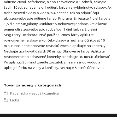
odtiene 20vol: zafarbenie, alebo zosvetlenie o 1 odtieň, zakrytie
šedín 10vol: stmavenie o 1 odtieň, farbenie vyblednutých vlasov. Ak
treba zosvetliť vlasy o viac ako 4 odtiene, tak sa odporúčajú
ultrazosvetlovacie odtiene farieb. Príprava: Zmiešajte 1 diel farby s
1,5 dielom Singularity Oxidátora v nekovovej nádobe. Zmiešavací
pomer ultra zosvetlovacích odtieňov: 1 diel farby s 2 dielmi
Singularity Oxidátora. Prvé použitie: Zmes farby aplikujte
rovnomerne na vlasy a končeky vlasov a nechajte účinkovať 10
minút. Následne pripravte rovnakú zmes a aplikujte na korienky.
Nechajte účinkovať ďalších 30 minút. Obnovenie farby: Aplikujte
rovnomerne na odrastené korienky a nechajte 30 minút účinkovať.
Po uplynutí 30 minút zrieďte zostatok zmesi vlažnou vodou a
aplikujte farbu na vlasy a končeky. Nechajte 5 minút účinkovať.
Tovar zaradený v kategóriách
Kadernícka vlasová kozmetika
Farba