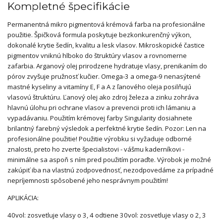
Kompletné špecifikácie
Permanentná mikro pigmentová krémová farba na profesionálne
použitie. Špičková formula poskytuje bezkonkurenčný výkon,
dokonalé krytie šedín, kvalitu a lesk vlasov. Mikroskopické častice
pigmentov vniknú hlboko do štruktúry vlasov a rovnomerne
zafarbia. Arganový olej prirodzene hydratuje vlasy, prenikaním do
pórov zvyšuje pružnosť kučier. Omega-3 a omega-9 nenasýtené
mastné kyseliny a vitamíny E, F a A z ľanového oleja posilňujú
vlasovú štruktúru. Ľanový olej ako zdroj železa a zinku zohráva
hlavnú úlohu pri ochrane vlasov a prevencii proti ich lámaniu a
vypadávaniu. Použitím krémovej farby Singularity dosiahnete
brilantný farebný výsledok a perfektné krytie šedín. Pozor: Len na
profesionálne použitie! Použitie výrobku si vyžaduje odborné
znalosti, preto ho zverte špecialistovi - vášmu kaderníkovi -
minimálne sa aspoň s ním pred použitím poraďte. Výrobok je možné
zakúpiť iba na vlastnú zodpovednosť, nezodpovedáme za prípadné
nepríjemnosti spôsobené jeho nesprávnym použitím!
APLIKÁCIA:
40vol: zosvetluje vlasy o 3, 4 odtiene 30vol: zosvetluje vlasy o 2, 3