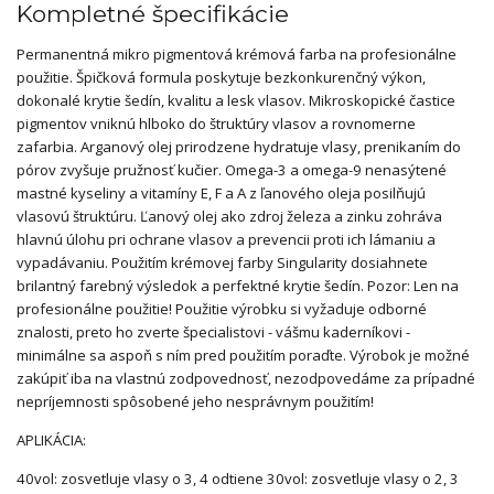
Kompletné špecifikácie
Permanentná mikro pigmentová krémová farba na profesionálne
použitie. Špičková formula poskytuje bezkonkurenčný výkon,
dokonalé krytie šedín, kvalitu a lesk vlasov. Mikroskopické častice
pigmentov vniknú hlboko do štruktúry vlasov a rovnomerne
zafarbia. Arganový olej prirodzene hydratuje vlasy, prenikaním do
pórov zvyšuje pružnosť kučier. Omega-3 a omega-9 nenasýtené
mastné kyseliny a vitamíny E, F a A z ľanového oleja posilňujú
vlasovú štruktúru. Ľanový olej ako zdroj železa a zinku zohráva
hlavnú úlohu pri ochrane vlasov a prevencii proti ich lámaniu a
vypadávaniu. Použitím krémovej farby Singularity dosiahnete
brilantný farebný výsledok a perfektné krytie šedín. Pozor: Len na
profesionálne použitie! Použitie výrobku si vyžaduje odborné
znalosti, preto ho zverte špecialistovi - vášmu kaderníkovi -
minimálne sa aspoň s ním pred použitím poraďte. Výrobok je možné
zakúpiť iba na vlastnú zodpovednosť, nezodpovedáme za prípadné
nepríjemnosti spôsobené jeho nesprávnym použitím!
APLIKÁCIA:
40vol: zosvetluje vlasy o 3, 4 odtiene 30vol: zosvetluje vlasy o 2, 3