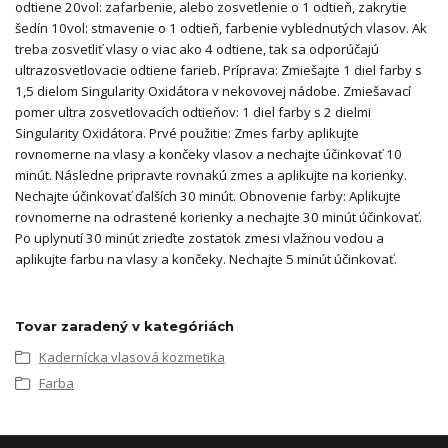
odtiene 20vol: zafarbenie, alebo zosvetlenie o 1 odtieň, zakrytie
šedín 10vol: stmavenie o 1 odtieň, farbenie vyblednutých vlasov. Ak
treba zosvetliť vlasy o viac ako 4 odtiene, tak sa odporúčajú
ultrazosvetlovacie odtiene farieb. Príprava: Zmiešajte 1 diel farby s
1,5 dielom Singularity Oxidátora v nekovovej nádobe. Zmiešavací
pomer ultra zosvetlovacích odtieňov: 1 diel farby s 2 dielmi
Singularity Oxidátora. Prvé použitie: Zmes farby aplikujte
rovnomerne na vlasy a končeky vlasov a nechajte účinkovať 10
minút. Následne pripravte rovnakú zmes a aplikujte na korienky.
Nechajte účinkovať ďalších 30 minút. Obnovenie farby: Aplikujte
rovnomerne na odrastené korienky a nechajte 30 minút účinkovať.
Po uplynutí 30 minút zrieďte zostatok zmesi vlažnou vodou a
aplikujte farbu na vlasy a končeky. Nechajte 5 minút účinkovať.
Tovar zaradený v kategóriách
Kadernícka vlasová kozmetika
Farba