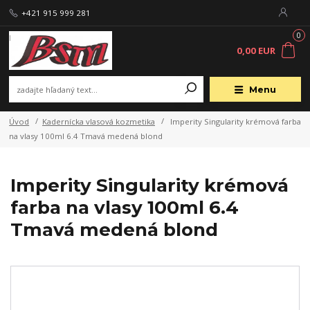
+421 915 999 281
0
0,00 EUR
Menu
Úvod
Kadernícka vlasová kozmetika
Imperity Singularity krémová farba
na vlasy 100ml 6.4 Tmavá medená blond
Imperity Singularity krémová
farba na vlasy 100ml 6.4
Tmavá medená blond