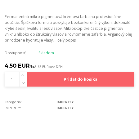
Permanentná mikro pigmentová krémová farba na profesionálne
použitie. Špičková formula poskytuje bezkonkurenčný výkon, dokonalé
krytie šedín, kvalitu a lesk vlasov. Mikroskopické častice pigmentov
vniknú hlboko do štruktúry vlasov a rovnomerne zafarbia. Arganový olej
prirodzene hydratuje vlasy,...
celý popis
Dostupnosť
Skladom
4,50 EUR
/
ks
3,66 EUR
bez DPH
Pridať do košíka
Kategória:
IMPERITY
IMPERITY:
IMPERITY