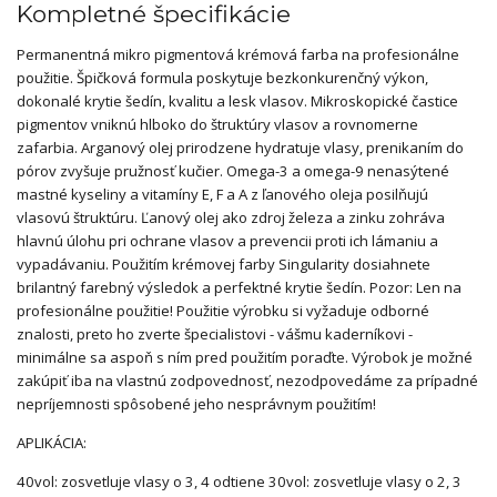
Kompletné špecifikácie
Permanentná mikro pigmentová krémová farba na profesionálne
použitie. Špičková formula poskytuje bezkonkurenčný výkon,
dokonalé krytie šedín, kvalitu a lesk vlasov. Mikroskopické častice
pigmentov vniknú hlboko do štruktúry vlasov a rovnomerne
zafarbia. Arganový olej prirodzene hydratuje vlasy, prenikaním do
pórov zvyšuje pružnosť kučier. Omega-3 a omega-9 nenasýtené
mastné kyseliny a vitamíny E, F a A z ľanového oleja posilňujú
vlasovú štruktúru. Ľanový olej ako zdroj železa a zinku zohráva
hlavnú úlohu pri ochrane vlasov a prevencii proti ich lámaniu a
vypadávaniu. Použitím krémovej farby Singularity dosiahnete
brilantný farebný výsledok a perfektné krytie šedín. Pozor: Len na
profesionálne použitie! Použitie výrobku si vyžaduje odborné
znalosti, preto ho zverte špecialistovi - vášmu kaderníkovi -
minimálne sa aspoň s ním pred použitím poraďte. Výrobok je možné
zakúpiť iba na vlastnú zodpovednosť, nezodpovedáme za prípadné
nepríjemnosti spôsobené jeho nesprávnym použitím!
APLIKÁCIA:
40vol: zosvetluje vlasy o 3, 4 odtiene 30vol: zosvetluje vlasy o 2, 3