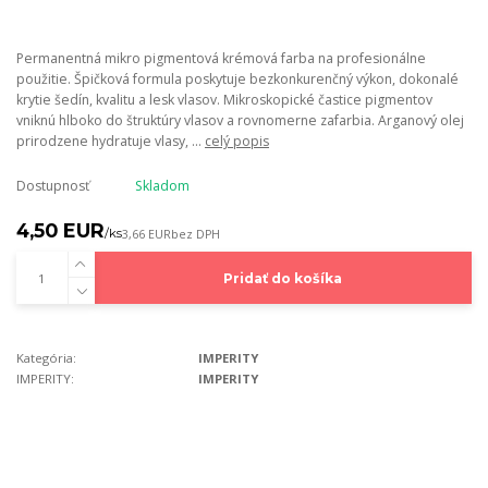
Permanentná mikro pigmentová krémová farba na profesionálne
použitie. Špičková formula poskytuje bezkonkurenčný výkon, dokonalé
krytie šedín, kvalitu a lesk vlasov. Mikroskopické častice pigmentov
vniknú hlboko do štruktúry vlasov a rovnomerne zafarbia. Arganový olej
prirodzene hydratuje vlasy, ...
celý popis
Dostupnosť
Skladom
4,50 EUR
/
ks
3,66 EUR
bez DPH
Pridať do košíka
Kategória:
IMPERITY
IMPERITY:
IMPERITY