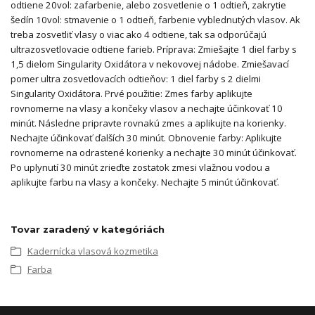
odtiene 20vol: zafarbenie, alebo zosvetlenie o 1 odtieň, zakrytie
šedín 10vol: stmavenie o 1 odtieň, farbenie vyblednutých vlasov. Ak
treba zosvetliť vlasy o viac ako 4 odtiene, tak sa odporúčajú
ultrazosvetlovacie odtiene farieb. Príprava: Zmiešajte 1 diel farby s
1,5 dielom Singularity Oxidátora v nekovovej nádobe. Zmiešavací
pomer ultra zosvetlovacích odtieňov: 1 diel farby s 2 dielmi
Singularity Oxidátora. Prvé použitie: Zmes farby aplikujte
rovnomerne na vlasy a končeky vlasov a nechajte účinkovať 10
minút. Následne pripravte rovnakú zmes a aplikujte na korienky.
Nechajte účinkovať ďalších 30 minút. Obnovenie farby: Aplikujte
rovnomerne na odrastené korienky a nechajte 30 minút účinkovať.
Po uplynutí 30 minút zrieďte zostatok zmesi vlažnou vodou a
aplikujte farbu na vlasy a končeky. Nechajte 5 minút účinkovať.
Tovar zaradený v kategóriách
Kadernícka vlasová kozmetika
Farba