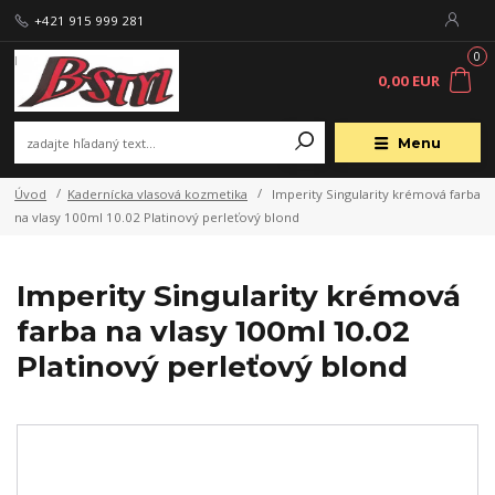
+421 915 999 281
0
0,00 EUR
Menu
Úvod
Kadernícka vlasová kozmetika
Imperity Singularity krémová farba
na vlasy 100ml 10.02 Platinový perleťový blond
Imperity Singularity krémová
farba na vlasy 100ml 10.02
Platinový perleťový blond