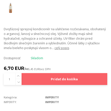
Dvojfázový sprejový kondicionér na uľahčenie rozčesávania, obohatený
o arganový, ľanový a slnečnicový olej. Výživné zložky majú silné
hydratačné, vyživujúce a ochranné účinky. UV-filter chráni pred
škodlivým slnečným žiarením a vyblednutím. Účinné látky z výtažkov
imela bieleho poskytujú vlasom o...
celý popis
Dostupnosť
Skladom
6,70 EUR
/
ks
5,45 EUR
bez DPH
Pridať do košíka
Kategória:
IMPERITY
IMPERITY:
IMPERITY