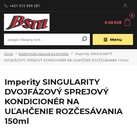
+421 915 999 281
0
0,00 EUR
Menu
Úvod
Kadernícka vlasová kozmetika
Imperity SINGULARITY
DVOJFÁZOVÝ SPREJOVÝ KONDICIONÉR NA UĽAHČENIE ROZČESÁVANIA 150ml
Imperity SINGULARITY
DVOJFÁZOVÝ SPREJOVÝ
KONDICIONÉR NA
UĽAHČENIE ROZČESÁVANIA
150ml