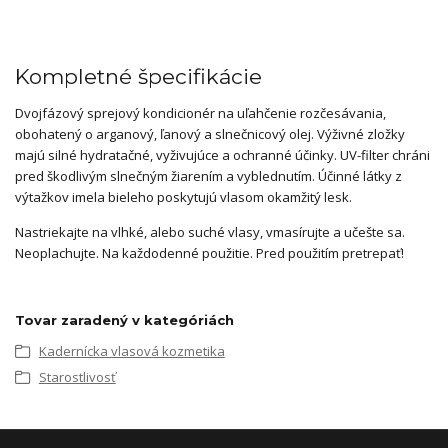
Kompletné špecifikácie
Dvojfázový sprejový kondicionér na uľahčenie rozčesávania,
obohatený o arganový, ľanový a slnečnicový olej. Výživné zložky
majú silné hydratačné, vyživujúce a ochranné účinky. UV-filter chráni
pred škodlivým slnečným žiarením a vyblednutím. Účinné látky z
výtažkov imela bieleho poskytujú vlasom okamžitý lesk.
Nastriekajte na vlhké, alebo suché vlasy, vmasírujte a učešte sa.
Neoplachujte. Na každodenné použitie. Pred použitím pretrepať!
Tovar zaradený v kategóriách
Kadernícka vlasová kozmetika
Starostlivosť