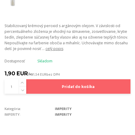
Stabilizovaný krémový peroxid s argánovým olejom. V závislosti od
percentuálneho zloženia je vhodný na stmavenie, zosvetľovanie, krytie
šedín, zlepšenie súčasnej farby vlasov ako aj na oživenie teplých tónov.
Nepoužívajte na farbenie obočia a mihalníc. Uchovávajte mimo dosahu
detí. Je povinné nosiť ...
celý popis
Dostupnosť
Skladom
1,90 EUR
/
ks
1,54 EUR
bez DPH
Pridať do košíka
Kategória:
IMPERITY
IMPERITY:
IMPERITY