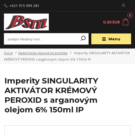
+421 915 999 281
0
0,00 EUR
Menu
Úvod
Kadernícka vlasová kozmetika
Imperity SINGULARITY AKTIVÁTOR
KRÉMOVÝ PEROXID s arganovým olejom 6% 150ml IP
Imperity SINGULARITY
AKTIVÁTOR KRÉMOVÝ
PEROXID s arganovým
olejom 6% 150ml IP