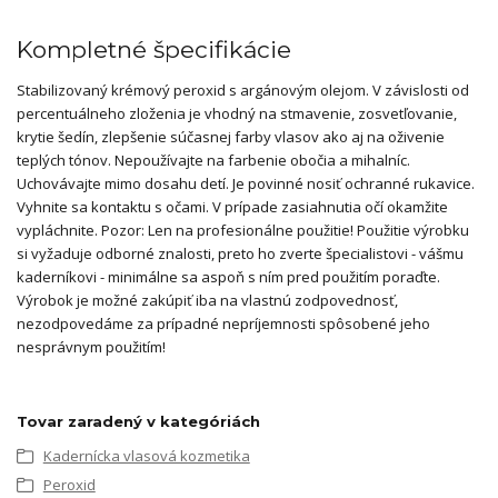
Kompletné špecifikácie
Stabilizovaný krémový peroxid s argánovým olejom. V závislosti od
percentuálneho zloženia je vhodný na stmavenie, zosvetľovanie,
krytie šedín, zlepšenie súčasnej farby vlasov ako aj na oživenie
teplých tónov. Nepoužívajte na farbenie obočia a mihalníc.
Uchovávajte mimo dosahu detí. Je povinné nosiť ochranné rukavice.
Vyhnite sa kontaktu s očami. V prípade zasiahnutia očí okamžite
vypláchnite. Pozor: Len na profesionálne použitie! Použitie výrobku
si vyžaduje odborné znalosti, preto ho zverte špecialistovi - vášmu
kaderníkovi - minimálne sa aspoň s ním pred použitím poraďte.
Výrobok je možné zakúpiť iba na vlastnú zodpovednosť,
nezodpovedáme za prípadné nepríjemnosti spôsobené jeho
nesprávnym použitím!
Tovar zaradený v kategóriách
Kadernícka vlasová kozmetika
Peroxid