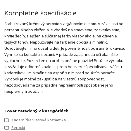
Kompletné špecifikácie
Stabilizovaný krémový peroxid s argánovým olejom. V závislosti od
percentuálneho zloženia je vhodný na stmavenie, zosvetľovanie,
krytie šedín, zlepšenie súčasnej farby vlasov ako aj na oživenie
teplých tónov. Nepoužívajte na farbenie obočia a mihalníc.
Uchovávajte mimo dosahu detí. Je povinné nosiť ochranné rukavice.
Vyhnite sa kontaktu s očami. V prípade zasiahnutia očí okamžite
vypláchnite. Pozor: Len na profesionálne použitie! Použitie výrobku
si vyžaduje odborné znalosti, preto ho zverte špecialistovi - vášmu
kaderníkovi - minimálne sa aspoň s ním pred použitím poraďte.
Výrobok je možné zakúpiť iba na vlastnú zodpovednosť,
nezodpovedáme za prípadné nepríjemnosti spôsobené jeho
nesprávnym použitím!
Tovar zaradený v kategóriách
Kadernícka vlasová kozmetika
Peroxid