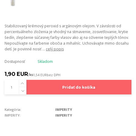
Stabilizovaný krémový peroxid s argánovým olejom. V závislosti od
percentuálneho zloženia je vhodný na stmavenie, zosvetľovanie, krytie
šedín, zlepšenie súčasnej farby vlasov ako aj na oživenie teplých tónov.
Nepoužívajte na farbenie obočia a mihalníc. Uchovávajte mimo dosahu
detí. Je povinné nosiť ...
celý popis
Dostupnosť
Skladom
1,90 EUR
/
ks
1,54 EUR
bez DPH
Pridať do košíka
Kategória:
IMPERITY
IMPERITY:
IMPERITY