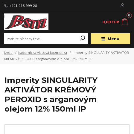
+421 915 999 281
0
0,00 EUR
Menu
Úvod
Kadernícka vlasová kozmetika
Imperity SINGULARITY AKTIVÁTOR
KRÉMOVÝ PEROXID s arganovým olejom 12% 150ml IP
Imperity SINGULARITY
AKTIVÁTOR KRÉMOVÝ
PEROXID s arganovým
olejom 12% 150ml IP