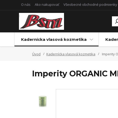
O nás
Ako nakupovať
Všeobecné obchodné podmienky
Kadernícka vlasová kozmetika
Kader
Úvod
Kadernícka vlasová kozmetika
Imperity 
Imperity ORGANIC 