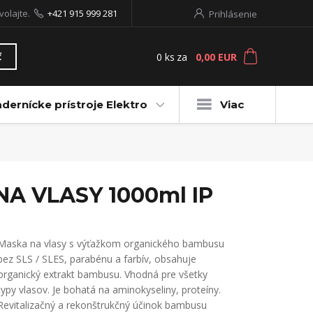
volajte.
+421 915 999 281
Prihlásenie
0
ks
za
0,00 EUR
ť
dernícke prístroje Elektro
Viac
A VLASY 1000ml IP
Maska na vlasy s výťažkom organického bambusu
bez SLS / SLES, parabénu a farbív, obsahuje
organický extrakt bambusu. Vhodná pre všetky
typy vlasov. Je bohatá na aminokyseliny, proteíny.
Revitalizačný a rekonštrukčný účinok bambusu