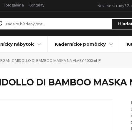
Fotogaléria
Kontakty
Neviete si rady? Za
Hľada
nícky nábytok
Kadernícke pomôcky
Ka
ORGANIC MIDOLLO DI BAMBOO MASKA NA VLASY 1000ml IP
MIDOLLO DI BAMBOO MASKA N