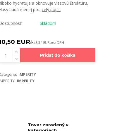
hlboko hydratuje a obnovuje vlasovú štruktúru,
vlasy budú menej po...
celý popis
Dostupnosť
Skladom
10,50 EUR
/
ks
8,54 EUR
bez DPH
Pridať do košíka
Kategória:
IMPERITY
IMPERITY:
IMPERITY
Tovar zaradený v
kategóriách