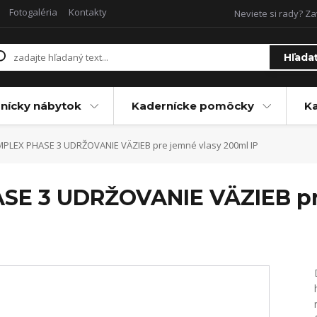
Fotogaléria
Kontakty
Neviete si rady? Za
Hľada
nícky nábytok
Kadernícke pomôcky
Ka
IMPLEX PHASE 3 UDRŽOVANIE VÄZIEB pre jemné vlasy 200ml IP
ASE 3 UDRŽOVANIE VÄZIEB pr