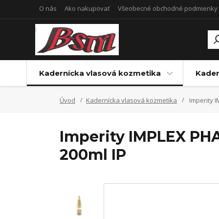
O nás
Ako nakupovať
Všeobecné obchodné podmienky
Kadernícka vlasová kozmetika
Kader
Úvod
Kadernícka vlasová kozmetika
Imperity 
Imperity IMPLEX PH
200ml IP