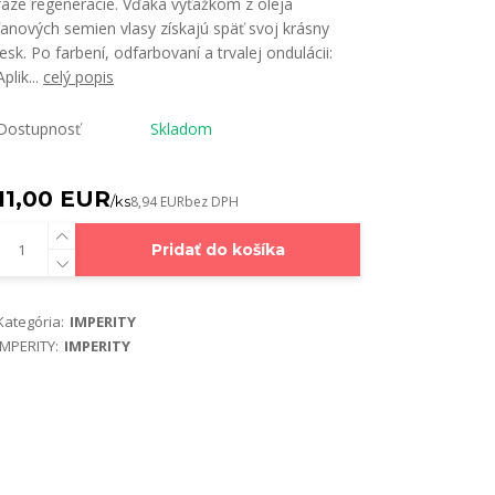
fáze regenerácie. Vďaka výťažkom z oleja
ľanových semien vlasy získajú späť svoj krásny
lesk. Po farbení, odfarbovaní a trvalej ondulácii:
Aplik...
celý popis
Dostupnosť
Skladom
11,00 EUR
/
ks
8,94 EUR
bez DPH
Pridať do košíka
Kategória:
IMPERITY
IMPERITY:
IMPERITY