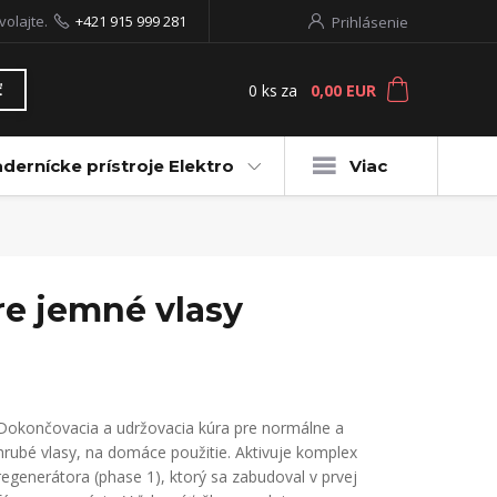
volajte.
+421 915 999 281
Prihlásenie
0
ks
za
0,00 EUR
ť
dernícke prístroje Elektro
Viac
e jemné vlasy
Dokončovacia a udržovacia kúra pre normálne a
hrubé vlasy, na domáce použitie. Aktivuje komplex
regenerátora (phase 1), ktorý sa zabudoval v prvej