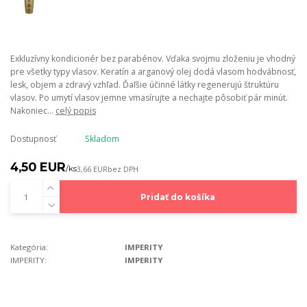
Exkluzívny kondicionér bez parabénov. Vďaka svojmu zloženiu je vhodný
pre všetky typy vlasov. Keratín a arganový olej dodá vlasom hodvábnosť,
lesk, objem a zdravý vzhľad. Ďaľšie účinné látky regenerujú štruktúru
vlasov. Po umytí vlasov jemne vmasírujte a nechajte pôsobiť pár minút.
Nakoniec...
celý popis
Dostupnosť
Skladom
4,50 EUR
/
ks
3,66 EUR
bez DPH
Pridať do košíka
Kategória:
IMPERITY
IMPERITY:
IMPERITY