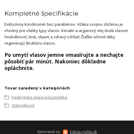
Kompletné špecifikácie
Exkluzívny kondicionér bez parabénov. Vďaka svojmu zloženiu je
vhodný pre všetky typy vlasov. Keratín a arganový olej dodá vlasom
hodvábnosť, lesk, objem a zdravý vzhľad. Ďaľšie účinné látky
regenerujú štruktúru vlasov.
Po umytí vlasov jemne vmasírujte a nechajte
pôsobiť pár minút. Nakoniec dôkladne
opláchnite.
Tovar zaradený v kategóriách
Kadernícka vlasová kozmetika
Starostlivosť
Vytvorené na
Eshop-rychlo.sk