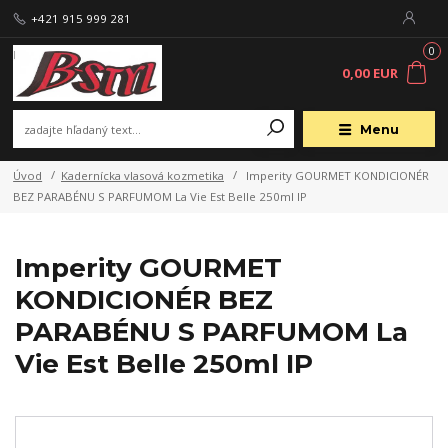
+421 915 999 281
0
0,00 EUR
Menu
Úvod
Kadernícka vlasová kozmetika
Imperity GOURMET KONDICIONÉR
BEZ PARABÉNU S PARFUMOM La Vie Est Belle 250ml IP
Imperity GOURMET
KONDICIONÉR BEZ
PARABÉNU S PARFUMOM La
Vie Est Belle 250ml IP