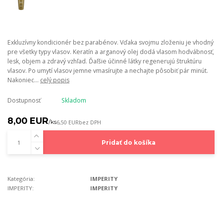
Exkluzívny kondicionér bez parabénov. Vďaka svojmu zloženiu je vhodný
pre všetky typy vlasov. Keratín a arganový olej dodá vlasom hodvábnosť,
lesk, objem a zdravý vzhľad. Ďaľšie účinné látky regenerujú štruktúru
vlasov. Po umytí vlasov jemne vmasírujte a nechajte pôsobiť pár minút.
Nakoniec...
celý popis
Dostupnosť
Skladom
8,00 EUR
/
ks
6,50 EUR
bez DPH
Pridať do košíka
Kategória:
IMPERITY
IMPERITY:
IMPERITY