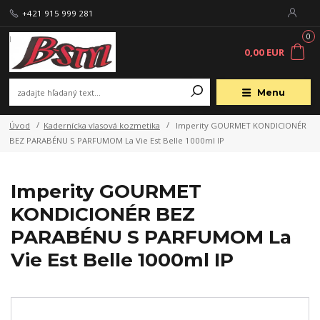
+421 915 999 281
0
0,00 EUR
Menu
Úvod
Kadernícka vlasová kozmetika
Imperity GOURMET KONDICIONÉR
BEZ PARABÉNU S PARFUMOM La Vie Est Belle 1000ml IP
Imperity GOURMET
KONDICIONÉR BEZ
PARABÉNU S PARFUMOM La
Vie Est Belle 1000ml IP