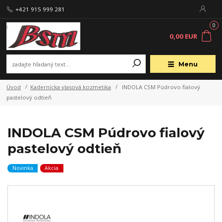
+421 915 999 281
0
0,00 EUR
Menu
Úvod
Kadernícka vlasová kozmetika
INDOLA CSM Púdrovo fialový
pastelový odtieň
INDOLA CSM Púdrovo fialový
pastelový odtieň
Novinka
Akcia