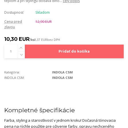
teplom a pri stylingu dodáva dlho...
celý popis
Dostupnosť
Skladom
Cena pred
12,90 EUR
zľavou
10,30 EUR
/
ks
8,37 EUR
bez DPH
Pridať do košíka
Kategória:
INDOLA CSM
INDOLA CSM:
INDOLA CSM
Kompletné špecifikácie
Farba, styling a starostlivosť v jednom kroku! Dočasná tónovacia
pena na rýchle použitie pre oživenie farby, opravu nechceného