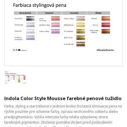
Indola Color Style Mousse farebné penové tužidlo
Farba, styling a starostlivosť v jednom kroku! Dočasná tónovacia pena na
rýchle použitie pre oživenie farby, opravu nechceného odtieňu alebo
predpigmentáciu. Vyššia intenzita farby vďaka vylepšenej zmesi
farebných pigmentov. Zloženie pomáha chrániť pred poškodením