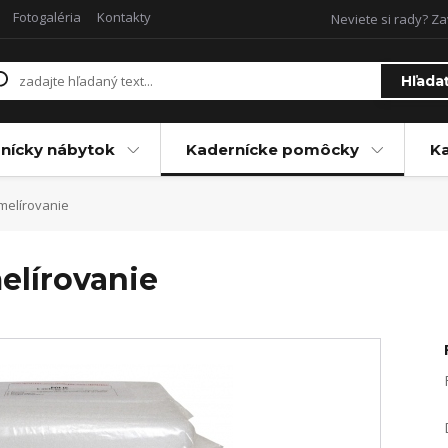
Fotogaléria
Kontakty
Neviete si rady? Za
Hľada
nícky nábytok
Kadernícke pomôcky
Ka
 melírovanie
melírovanie