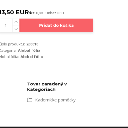
13,50 EUR
/
ks
10,98 EUR
bez DPH
Pridať do košíka
Číslo produktu:
200010
Kategória:
Alobal fólia
Alobal fólia:
Alobal fólia
Tovar zaradený v
kategóriách
Kadernícke pomôcky