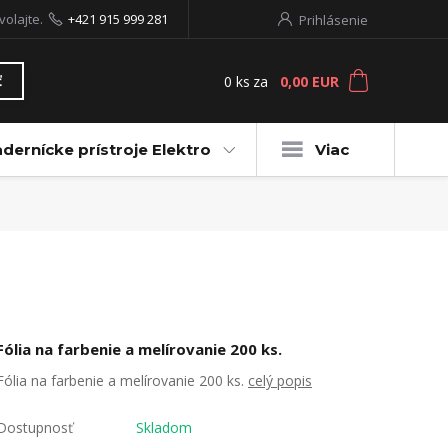
volajte.
+421 915 999 281
Prihlásenie
0
ks
za
0,00 EUR
ť
dernícke prístroje Elektro
Viac
Fólia na farbenie a melírovanie 200 ks.
Fólia na farbenie a melírovanie 200 ks.
celý popis
Dostupnosť
Skladom