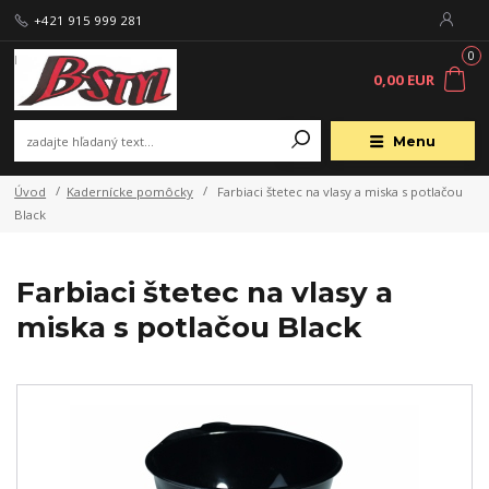
+421 915 999 281
0
0,00 EUR
Menu
Úvod
Kadernícke pomôcky
Farbiaci štetec na vlasy a miska s potlačou
Black
Farbiaci štetec na vlasy a
miska s potlačou Black