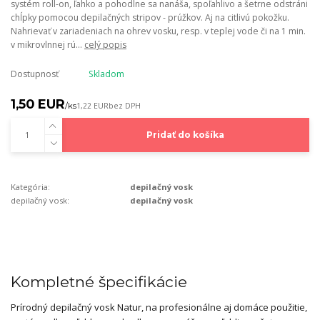
systém roll-on, ľahko a pohodlne sa nanáša, spoľahlivo a šetrne odstráni
chĺpky pomocou depilačných stripov - prúžkov. Aj na citlivú pokožku.
Nahrievať v zariadeniach na ohrev vosku, resp. v teplej vode či na 1 min.
v mikrovlnnej rú...
celý popis
Dostupnosť
Skladom
1,50 EUR
/
ks
1,22 EUR
bez DPH
Pridať do košíka
Kategória:
depilačný vosk
depilačný vosk:
depilačný vosk
Kompletné špecifikácie
Prírodný depilačný vosk Natur, na profesionálne aj domáce použitie,