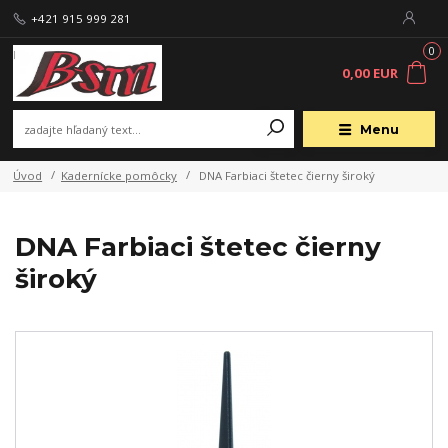
+421 915 999 281
0
0,00 EUR
Menu
Úvod
Kadernícke pomôcky
DNA Farbiaci štetec čierny široký
DNA Farbiaci štetec čierny
široký