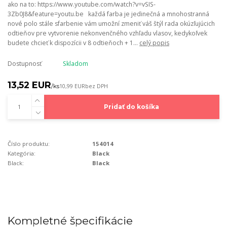
ako na to: https://www.youtube.com/watch?v=vSIS-
3Zb0J8&feature=youtu.be každá farba je jedinečná a mnohostranná
nové polo stále sfarbenie vám umožní zmeniť váš štýl rada okúzľujúcich
odtieňov pre vytvorenie nekonvenčného vzhľadu vlasov, kedykoľvek
budete chcieť k dispozícii v 8 odtieňoch + 1...
celý popis
Dostupnosť
Skladom
13,52 EUR
/
ks
10,99 EUR
bez DPH
Pridať do košíka
Číslo produktu:
154014
Kategória:
Black
Black:
Black
Kompletné špecifikácie