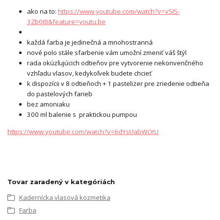
ako na to:
https://www.youtube.com/watch?v=vSIS-
3Zb0J8&feature=youtu.be
každá farba je jedinečná a mnohostranná
nové polo stále sfarbenie vám umožní zmeniť váš štýl
rada okúzľujúcich odtieňov pre vytvorenie nekonvenčného
vzhľadu vlasov, kedykoľvek budete chcieť
k dispozícii v 8 odtieňoch + 1 pastelizer pre zriedenie odtieňa
do pastelových farieb
bez amoniaku
300 ml balenie s praktickou pumpou
https://www.youtube.com/watch?v=6dYsUabWOtU
Tovar zaradený v kategóriách
Kadernícka vlasová kozmetika
Farba