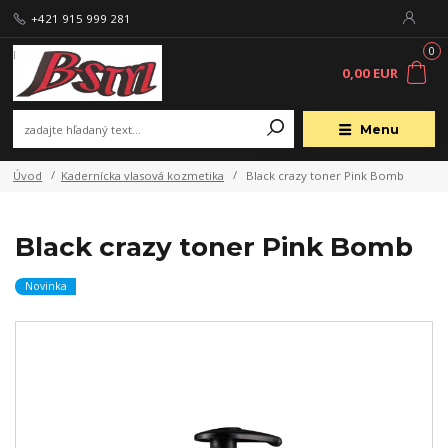
+421 915 999 281
0
0,00 EUR
Menu
Úvod
Kadernícka vlasová kozmetika
Black crazy toner Pink Bomb
Black crazy toner Pink Bomb
Novinka