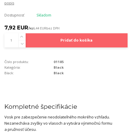
popis
Dostupnosť
Skladom
7,92 EUR
/
ks
6,44 EUR
bez DPH
Pridať do košíka
Číslo produktu:
01185
Kategória:
Black
Black:
Black
Kompletné špecifikácie
Vosk pre zabezpečenie neodolateľného mokrého vzhľadu.
Nezanecháva zvyšky vo vlasoch a vytvára výnimočnú formu
a pružnosť účesu.