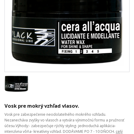
Vosk pre mokrý vzhľad vlasov.
Vosk pre zabezpečenie neodolateľného mokrého vzhľadu.
Nezanecháva zvyšky vo vlasoch a vytvára výnimočnú formu a pružnosť
účesu.Výhody:- zabezpečuje rýchly styling- jednoduchá aplikácia-
intenzívna vôňa- kreatívny vzhľad. DODÁVAME PO 7 - 10 DŇOCH.
celý