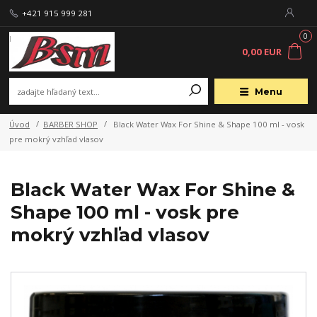
+421 915 999 281
0
0,00 EUR
Menu
Úvod
BARBER SHOP
Black Water Wax For Shine & Shape 100 ml - vosk
pre mokrý vzhľad vlasov
Black Water Wax For Shine &
Shape 100 ml - vosk pre
mokrý vzhľad vlasov