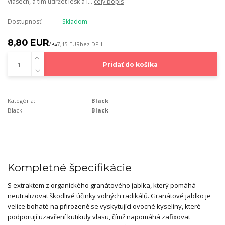
vlasech, a tím udržet lesk a i...
celý popis
Dostupnosť
Skladom
8,80 EUR
/
ks
7,15 EUR
bez DPH
Pridať do košíka
Kategória:
Black
Black:
Black
Kompletné špecifikácie
S extraktem z organického granátového jablka, který pomáhá
neutralizovat škodlivé účinky volných radikálů. Granátové jablko je
velice bohaté na přirozeně se vyskytující ovocné kyseliny, které
podporují uzavření kutikuly vlasu, čímž napomáhá zafixovat