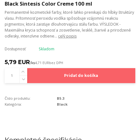
Black Sintesis Color Creme 100 ml
Permanentné kozmetické farby, ktoré ľahko prenikajú do hĺbky štruktúry
vlasu. Prítomnosť peroxidu vodíka spôsobuje vzájomnú reakciu
pigmentov, ktorá zaisťuje dlouhotrvajúcu stálu farbu. VÝSLEDOK -
Maximálna krycia schopnosť a zosvetlenie, lesklé, žiarivé a prirodzené
odlesky, intenzívne odtiene...
celý popis
Dostupnosť
Skladom
5,79 EUR
/
ks
4,71 EUR
bez DPH
Pridať do košíka
Číslo produktu:
B5.3
Kategória:
Black
Kompletné špecifikácie