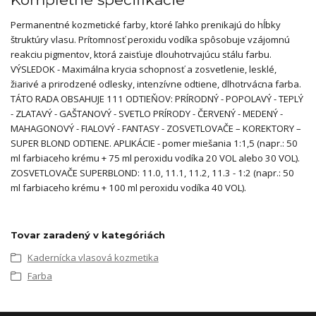
Permanentné kozmetické farby, ktoré ľahko prenikajú do hĺbky
štruktúry vlasu. Prítomnosť peroxidu vodíka spôsobuje vzájomnú
reakciu pigmentov, ktorá zaisťuje dlouhotrvajúcu stálu farbu.
VÝSLEDOK - Maximálna krycia schopnosť a zosvetlenie, lesklé,
žiarivé a prirodzené odlesky, intenzívne odtiene, dlhotrvácna farba.
TÁTO RADA OBSAHUJE 111 ODTIEŇOV: PRÍRODNÝ - POPOLAVÝ - TEPLÝ
- ZLATAVÝ - GAŠTANOVÝ - SVETLO PRÍRODY - ČERVENÝ - MEDENÝ -
MAHAGONOVÝ - FIALOVÝ - FANTASY - ZOSVETLOVAČE – KOREKTORY –
SUPER BLOND ODTIENE. APLIKÁCIE - pomer miešania 1:1,5 (napr.: 50
ml farbiaceho krému + 75 ml peroxidu vodíka 20 VOL alebo 30 VOL).
ZOSVETLOVAČE SUPERBLOND: 11.0, 11.1, 11.2, 11.3 - 1:2 (napr.: 50
ml farbiaceho krému + 100 ml peroxidu vodíka 40 VOL).
Tovar zaradený v kategóriách
Kadernícka vlasová kozmetika
Farba