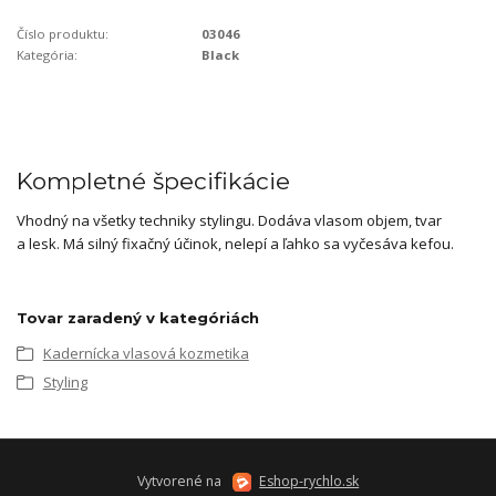
Číslo produktu:
03046
Kategória:
Black
Kompletné špecifikácie
Vhodný na všetky techniky stylingu. Dodáva vlasom objem, tvar
a lesk. Má silný fixačný účinok, nelepí a ľahko sa vyčesáva kefou.
Tovar zaradený v kategóriách
Kadernícka vlasová kozmetika
Styling
Vytvorené na
Eshop-rychlo.sk