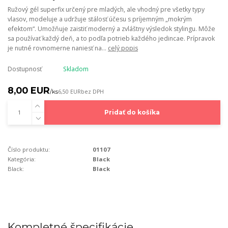
Ružový gél superfix určený pre mladých, ale vhodný pre všetky typy
vlasov, modeluje a udržuje stálosť účesu s príjemným „mokrým
efektom“. Umožňuje zaistiť moderný a zvláštny výsledok stylingu. Môže
sa používať každý deň, a to podľa potrieb každého jedincae. Prípravok
je nutné rovnomerne naniesť na...
celý popis
Dostupnosť
Skladom
8,00 EUR
/
ks
6,50 EUR
bez DPH
Pridať do košíka
Číslo produktu:
01107
Kategória:
Black
Black:
Black
Kompletné špecifikácie