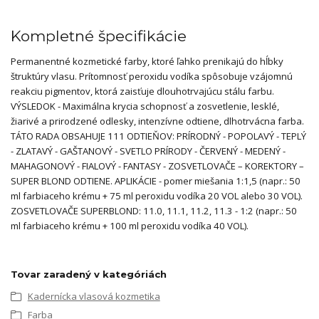
Kompletné špecifikácie
Permanentné kozmetické farby, ktoré ľahko prenikajú do hĺbky
štruktúry vlasu. Prítomnosť peroxidu vodíka spôsobuje vzájomnú
reakciu pigmentov, ktorá zaisťuje dlouhotrvajúcu stálu farbu.
VÝSLEDOK - Maximálna krycia schopnosť a zosvetlenie, lesklé,
žiarivé a prirodzené odlesky, intenzívne odtiene, dlhotrvácna farba.
TÁTO RADA OBSAHUJE 111 ODTIEŇOV: PRÍRODNÝ - POPOLAVÝ - TEPLÝ
- ZLATAVÝ - GAŠTANOVÝ - SVETLO PRÍRODY - ČERVENÝ - MEDENÝ -
MAHAGONOVÝ - FIALOVÝ - FANTASY - ZOSVETLOVAČE – KOREKTORY –
SUPER BLOND ODTIENE. APLIKÁCIE - pomer miešania 1:1,5 (napr.: 50
ml farbiaceho krému + 75 ml peroxidu vodíka 20 VOL alebo 30 VOL).
ZOSVETLOVAČE SUPERBLOND: 11.0, 11.1, 11.2, 11.3 - 1:2 (napr.: 50
ml farbiaceho krému + 100 ml peroxidu vodíka 40 VOL).
Tovar zaradený v kategóriách
Kadernícka vlasová kozmetika
Farba