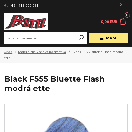
+421 915 999 281
0
0,00 EUR
Menu
Úvod
Kadernícka vlasová kozmetika
Black F555 Bluette Flash modrá
ette
Black F555 Bluette Flash
modrá ette