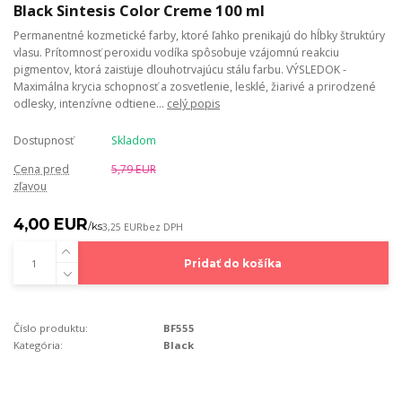
Black Sintesis Color Creme 100 ml
Permanentné kozmetické farby, ktoré ľahko prenikajú do hĺbky štruktúry
vlasu. Prítomnosť peroxidu vodíka spôsobuje vzájomnú reakciu
pigmentov, ktorá zaisťuje dlouhotrvajúcu stálu farbu. VÝSLEDOK -
Maximálna krycia schopnosť a zosvetlenie, lesklé, žiarivé a prirodzené
odlesky, intenzívne odtiene...
celý popis
Dostupnosť
Skladom
Cena pred
5,79 EUR
zľavou
4,00 EUR
/
ks
3,25 EUR
bez DPH
Pridať do košíka
Číslo produktu:
BF555
Kategória:
Black