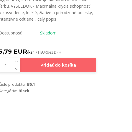
farbu. VÝSLEDOK - Maximálna krycia schopnosť
a zosvetlenie, lesklé, žiarivé a prirodzené odlesky,
intenzívne odtiene...
celý popis
Dostupnosť
Skladom
5,79 EUR
/
ks
4,71 EUR
bez DPH
Pridať do košíka
Číslo produktu:
B5.1
Kategória:
Black