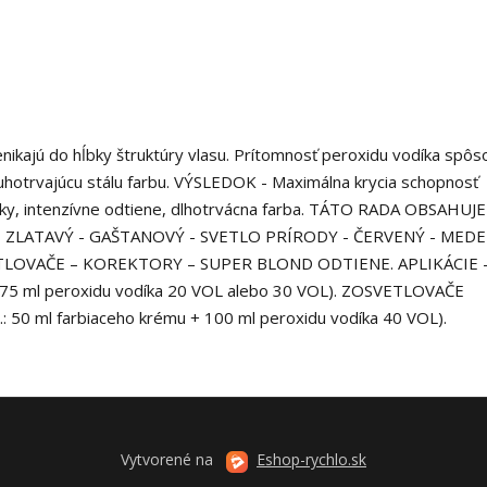
nikajú do hĺbky štruktúry vlasu. Prítomnosť peroxidu vodíka spôs
ouhotrvajúcu stálu farbu. VÝSLEDOK - Maximálna krycia schopnosť
lesky, intenzívne odtiene, dlhotrvácna farba. TÁTO RADA OBSAHUJ
 ZLATAVÝ - GAŠTANOVÝ - SVETLO PRÍRODY - ČERVENÝ - MEDE
TLOVAČE – KOREKTORY – SUPER BLOND ODTIENE. APLIKÁCIE 
 + 75 ml peroxidu vodíka 20 VOL alebo 30 VOL). ZOSVETLOVAČE
.: 50 ml farbiaceho krému + 100 ml peroxidu vodíka 40 VOL).
Vytvorené na
Eshop-rychlo.sk