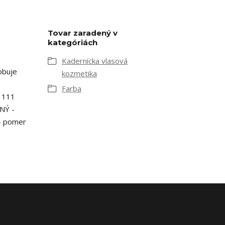
Tovar zaradený v
kategóriách
Kadernícka vlasová
obuje
kozmetika
Farba
E 111
NÝ -
- pomer