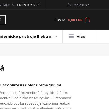
volajte.
+421 915 999 281
Prihlásenie
0
ks
za
0,00 EUR
ť
dernícke prístroje Elektro
Viac
dá
Black Sintesis Color Creme 100 ml
Permanentné kozmetické farby, ktoré ľahko
prenikajú do hĺbky štruktúry vlasu. Prítomnosť
peroxidu vodíka spôsobuje vzájomnú reakciu
pigmentov, ktorá zaisťuje dlouhotrvajúcu stálu