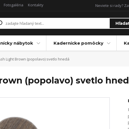
Fotogaléria
Kontakty
Neviete si rady? Za
Hľada
nícky nábytok
Kadernícke pomôcky
Ka
Ash Light Brown (popolavo) svetlo hnedá
Brown (popolavo) svetlo hne