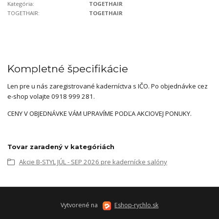
Kategória:
TOGETHAIR
TOGETHAIR:
TOGETHAIR
Kompletné špecifikácie
Len pre u nás zaregistrované kaderníctva s IČO. Po objednávke cez
e-shop volajte 0918 999 281.
CENY V OBJEDNÁVKE VÁM UPRAVÍME PODĽA AKCIOVEJ PONUKY.
Tovar zaradený v kategóriách
Akcie B-STYL JÚL - SEP 2026 pre kadernícke salóny
Vytvorené na
Eshop-rychlo.sk