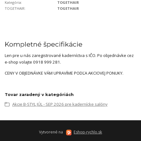
Kategória:
TOGETHAIR
TOGETHAIR:
TOGETHAIR
Kompletné špecifikácie
Len pre u nás zaregistrované kaderníctva s IČO. Po objednávke cez
e-shop volajte 0918 999 281.
CENY V OBJEDNÁVKE VÁM UPRAVÍME PODĽA AKCIOVEJ PONUKY.
Tovar zaradený v kategóriách
Akcie B-STYL JÚL - SEP 2026 pre kadernícke salóny
Vytvorené na
Eshop-rychlo.sk