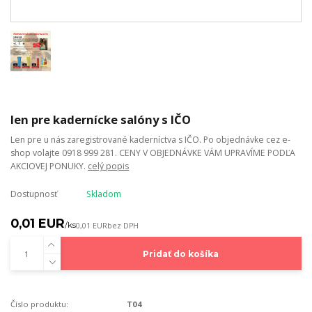
len pre kadernícke salóny s IČO
Len pre u nás zaregistrované kaderníctva s IČO. Po objednávke cez e-
shop volajte 0918 999 281. CENY V OBJEDNÁVKE VÁM UPRAVÍME PODĽA
AKCIOVEJ PONUKY.
celý popis
Dostupnosť
Skladom
0,01 EUR
/
ks
0,01 EUR
bez DPH
Pridať do košíka
Číslo produktu:
T04