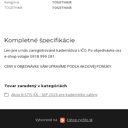
Kategória:
TOGETHAIR
TOGETHAIR:
TOGETHAIR
Kompletné špecifikácie
Len pre u nás zaregistrované kaderníctva s IČO. Po objednávke cez
e-shop volajte 0918 999 281.
CENY V OBJEDNÁVKE VÁM UPRAVÍME PODĽA AKCIOVEJ PONUKY.
Tovar zaradený v kategóriách
Akcie B-STYL JÚL - SEP 2026 pre kadernícke salóny
Vytvorené na
Eshop-rychlo.sk