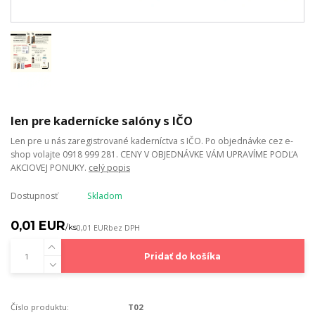
len pre kadernícke salóny s IČO
Len pre u nás zaregistrované kaderníctva s IČO. Po objednávke cez e-
shop volajte 0918 999 281. CENY V OBJEDNÁVKE VÁM UPRAVÍME PODĽA
AKCIOVEJ PONUKY.
celý popis
Dostupnosť
Skladom
0,01 EUR
/
ks
0,01 EUR
bez DPH
Pridať do košíka
Číslo produktu:
T02